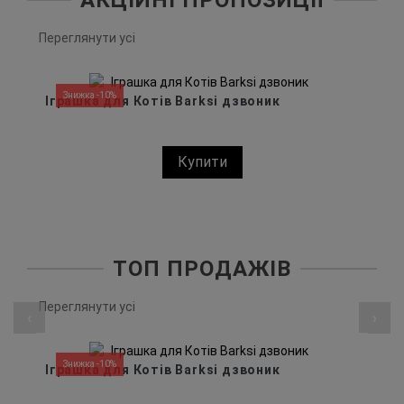
Переглянути усі
Знижка -10%
Іграшка для Котів Barksi дзвоник
Купити
ТОП ПРОДАЖІВ
Переглянути усі
‹
›
Знижка -10%
Іграшка для Котів Barksi дзвоник