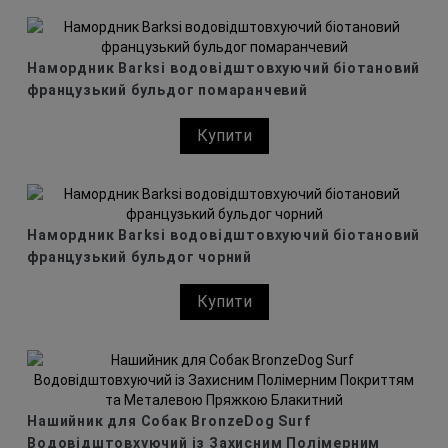
Намордник Barksi водовідштовхуючий біотановий
французький бульдог помаранчевий
Купити
Намордник Barksi водовідштовхуючий біотановий
французький бульдог чорний
Купити
Нашийник для Собак BronzeDog Surf
Водовідштовхуючий із Захисним Полімерним