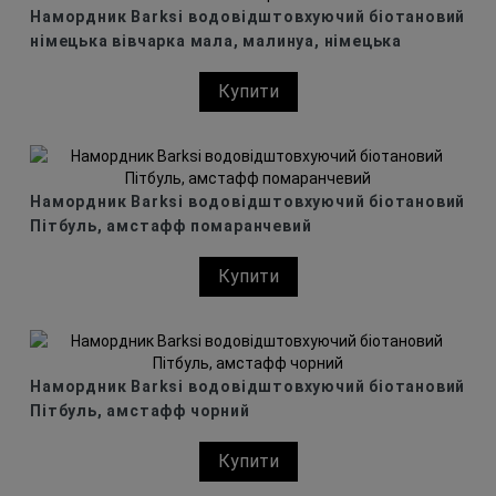
Намордник Barksi водовідштовхуючий біотановий
німецька вівчарка мала, малинуа, німецька
вівчарка велика чорний
Купити
Намордник Barksi водовідштовхуючий біотановий
Пітбуль, амстафф помаранчевий
Купити
Намордник Barksi водовідштовхуючий біотановий
Пітбуль, амстафф чорний
Купити