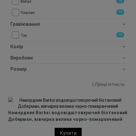
10
Метал
10
Пластик
Гравіювання
10
Так
Колір
Виробник
Розмір
Пріорітетність
Намордник Barksi водовідштовхуючий біотановий
Доберман, вівчарка велика чорно-помаранчевий
Купити