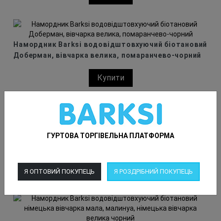
Намордник Barksi водовідштовхуючий біотановий
Доберман, вівчарка велика, помаранчево-чорний
Купити
ГУРТОВА ТОРГІВЕЛЬНА ПЛАТФОРМА
Намордник Barksi водовідштовхуючий біотановий
німецька вівчарка мала, малинуа, німецька
вівчарка велика помаранчевий
Купити
Я ОПТОВИЙ ПОКУПЕЦЬ
Я РОЗДРІБНИЙ ПОКУПЕЦЬ