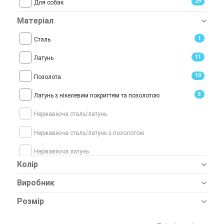
29
Для собак
Матеріал
1
Сталь
11
Латунь
10
Позолота
5
Латунь з нікелевим покриттям та позолотою
Нержавіюча сталь/латунь
Нержавіюча сталь/латунь з позолотою
Нержавіюча латунь
Колір
14
Нержавіюча сталь
Виробник
Розмір