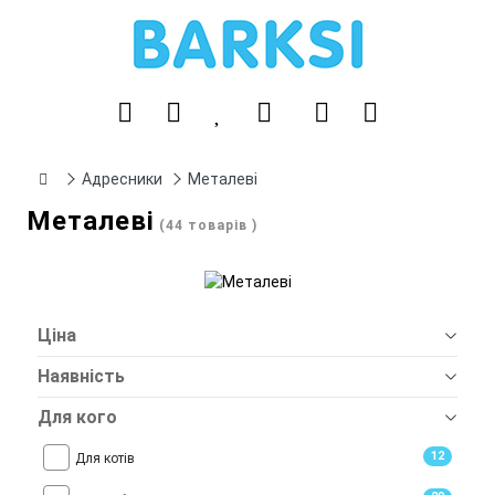
Адресники
Металеві
Металеві
(44 товарів )
Ціна
Наявність
Для кого
12
Для котів