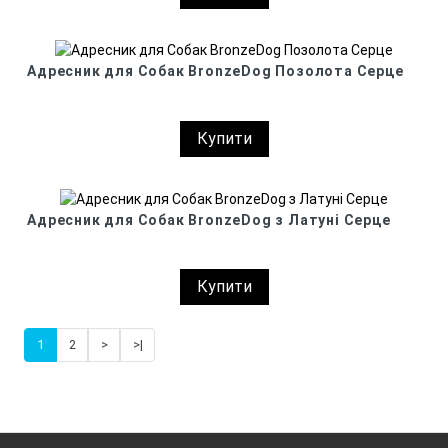
Адресник для Собак BronzeDog Позолота Серце
Купити
Адресник для Собак BronzeDog з Латуні Серце
Купити
1
2
>
>|