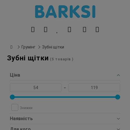
Грумінг
Зубні щітки
Зубні щітки
(5 товарів )
Ціна
-
Знижки
Наявність
Для кого