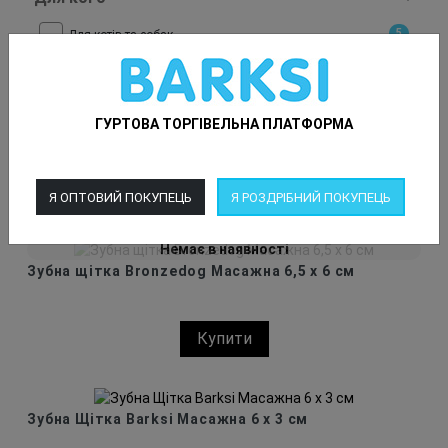
5
Для котів та собак
Колір
Виробник
ГУРТОВА ТОРГІВЕЛЬНА ПЛАТФОРМА
Розмір
Пріорітетність
Я ОПТОВИЙ ПОКУПЕЦЬ
Я РОЗДРІБНИЙ ПОКУПЕЦЬ
Немає в наявності
Зубна щітка Bronzedog Масажна 6,5 х 6 см
Купити
Зубна Щітка Barksi Масажна 6 х 3 см