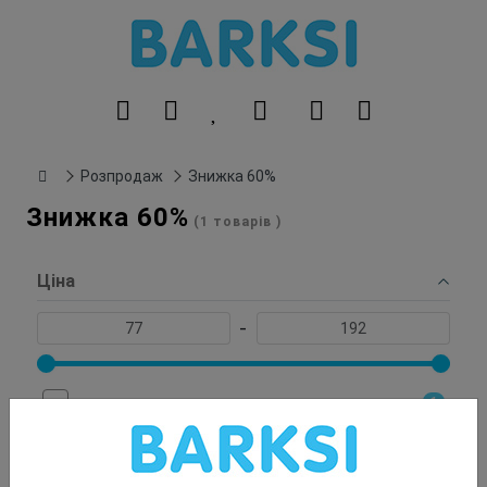
Розпродаж
Знижка 60%
Знижка 60%
(1 товарів )
Ціна
-
1
Знижки
Наявність
Виріб