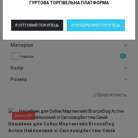
ГУРТОВА ТОРГІВЕЛЬНА ПЛАТФОРМА
Нашийники
Для кого
Я ОПТОВИЙ ПОКУПЕЦЬ
Я РОЗДРІБНИЙ ПОКУПЕЦЬ
Собаки
Матеріал
1
Нейлон
Колір
Розмір
Пріорітетність
Знижка -60%
Нашийник для Собак Мартингейл BronzeDog
Active Нейлоновий зі Світловідбиттям Синій