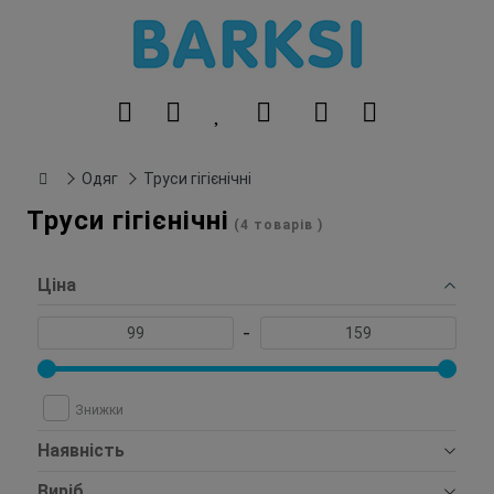
Одяг
Труси гігієнічні
Труси гігієнічні
(4 товарів )
Ціна
-
Знижки
Наявність
Виріб