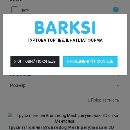
3
Труси
Для кого
4
Для собак
ГУРТОВА ТОРГІВЕЛЬНА ПЛАТФОРМА
Матеріал
3
3D сітка + нейлон
Я ОПТОВИЙ ПОКУПЕЦЬ
Я РОЗДРІБНИЙ ПОКУПЕЦЬ
Колір
Виробник
Розмір
Пріорітетність
Труси гігієнічні Bronzedog Mesh регульовані 3D