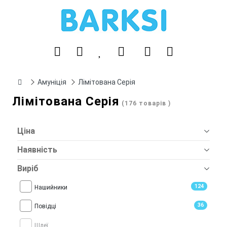
Амуніція
Лімітована Серія
Лімітована Серія
(176 товарів )
Ціна
Наявність
Виріб
124
Нашийники
36
Повідці
Шлеї