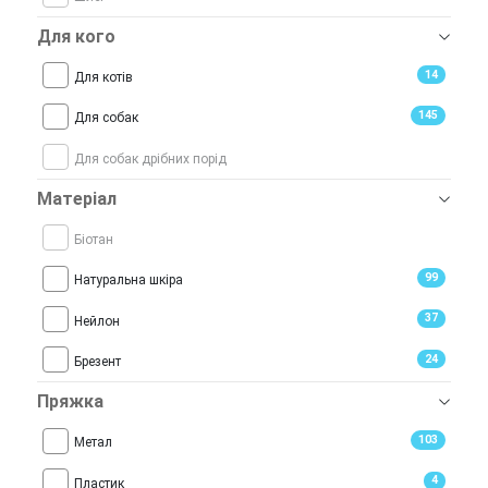
Для кого
14
Для котів
145
Для собак
Для собак дрібних порід
Матеріал
Біотан
99
Натуральна шкіра
37
Нейлон
24
Брезент
Пряжка
103
Метал
4
Пластик