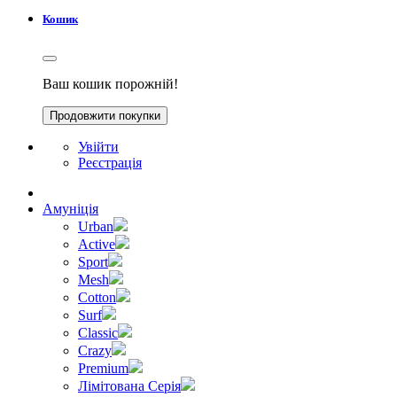
Кошик
Ваш кошик порожній!
Продовжити покупки
Увійти
Реєстрація
Амуніція
Urban
Active
Sport
Mesh
Cotton
Surf
Classic
Crazy
Premium
Лімітована Серія