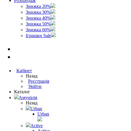
Розпродаж
Знижка 20%
Знижка 30%
Знижка 40%
Знижка 50%
Знижка 60%
Іграшки Sale
Кабінет
Назад
Реєстрація
Увійти
Каталог
Амуніція
Назад
Urban
Urban
Active
Active