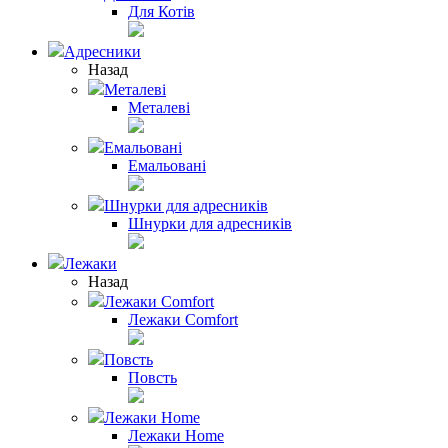
Для Котів
Адресники
Назад
Металеві
Металеві
Емальовані
Емальовані
Шнурки для адресників
Шнурки для адресників
Лежаки
Назад
Лежаки Comfort
Лежаки Comfort
Повсть
Повсть
Лежаки Home
Лежаки Home