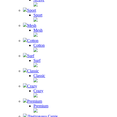
Sport
Sport
Mesh
Mesh
Cotton
Cotton
Surf
Surf
Classic
Classic
Crazy
Crazy
Premium
Premium
Лімітована Серія