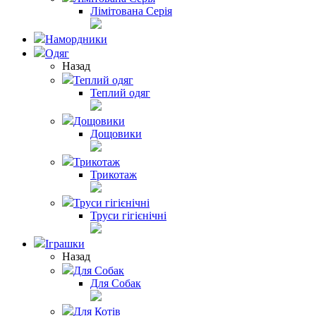
Лімітована Серія
Намордники
Одяг
Назад
Теплий одяг
Теплий одяг
Дощовики
Дощовики
Трикотаж
Трикотаж
Труси гігієнічні
Труси гігієнічні
Іграшки
Назад
Для Собак
Для Собак
Для Котів