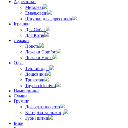
Адресники
Металеві
Емальовані
Шнурки для адресників
Іграшки
Для Собак
Для Котів
Лежаки
Повсть
Лежаки Comfort
Лежаки Home
Одяг
Теплий одяг
Дощовики
Трикотаж
Труси гігієнічні
Намордники
Сумки
Грумінг
Догляд за шерстю
Кігтерізи та ножиці
Зубні щітки
Інше