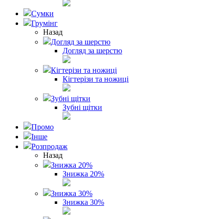
Сумки
Грумінг
Назад
Догляд за шерстю
Догляд за шерстю
Кігтерізи та ножиці
Кігтерізи та ножиці
Зубні щітки
Зубні щітки
Промо
Інше
Розпродаж
Назад
Знижка 20%
Знижка 20%
Знижка 30%
Знижка 30%