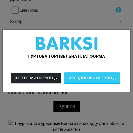
6
Для собак
Колір
Виробник
Розмір
ГУРТОВА ТОРГІВЕЛЬНА ПЛАТФОРМА
Пріорітетність
Я ОПТОВИЙ ПОКУПЕЦЬ
Я РОЗДРІБНИЙ ПОКУПЕЦЬ
Шнурок для адресників Barksi з паракорду для
собак та котів Блакитний
Купити