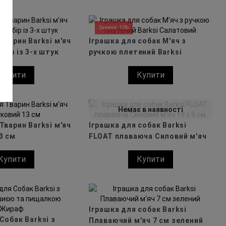
Знижка -10%
Тварин Barksi м'яч
Іграшка для собак М'яч з
бір із 3-х штук
ручкою плетений Barksi
Салатовий
Купити
Купити
Немає в наявності
Тварин Barksi м'яч
Іграшка для собак Barksi
3 см
FLOAT плаваюча Силовий м'яч
19 х 9 см
Купити
Купити
Іграшка для собак Barksi
Собак Barksi з
Плаваючий м'яч 7 см зелений