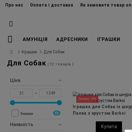
Про нас
Оплата і доставка
Як замовити товар о
АМУНІЦІЯ
АДРЕСНИКИ
ІГРАШКИ
Іграшки
Для Собак
Для Собак
(72 товарів )
Ціна
-
Знижка -10%
Іграшка для Собак із шну
Палка з хрустом Barksi
50
Знижки
Наявність
Купити