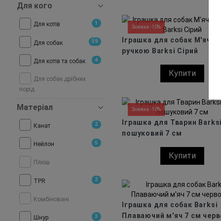
Для кого
1
Для котів
Знижка -10%
Іграшка для собак М'яч з
59
Для собак
ручкою Barksi Сірий
4
Для котів та собак
Купити
Для собак дрібних
порід
Матеріал
Знижка -10%
Іграшка для Тварин Barksi
2
Канат
пошуковий 7 см
5
Нейлон
Купити
Плюш
2
TPR
Комбіновані
Іграшка для собак Barksi
Плаваючий м'яч 7 см чер
3
Шнур