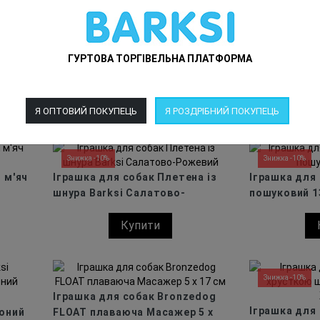
Знижка -10%
Знижка -10%
Іграшка для собак М'яч з
Іграшка для 
ГУРТОВА ТОРГІВЕЛЬНА ПЛАТФОРМА
ручкою плетений Barksi
пошуковий на
Рожевий
Купити
Я ОПТОВИЙ ПОКУПЕЦЬ
Я РОЗДРІБНИЙ ПОКУПЕЦЬ
Знижка -10%
Знижка -10%
 м'яч
Іграшка для собак Плетена із
Іграшка для 
шнура Barksi Салатово-
пошуковий 1
Рожевий
Купити
Знижка -10%
Іграшка для собак Bronzedog
Іграшка для 
воний
FLOAT плаваюча Масажер 5 х