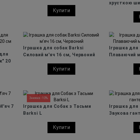
хрусткою ш
17 см
Жираф
Купити
Іграшка для собак Barksi
Іграшка для
 для
Силовий м'яч 16 см, Червоний
Плаваючий м
к" 20
червоний
Купити
Знижка -10%
М'яч 7
Іграшка для Собак з Тасьми
Іграшка для 
Barksi L
Звукова гант
Купити