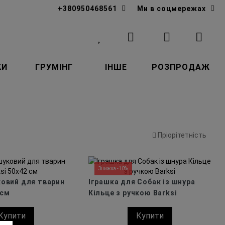
+380950468561
Ми в соцмережах
КИ
ГРУМІНГ
ІНШЕ
РОЗПРОДАЖ
Пріорітетність
Знижка -10%
овий для тварин
Іграшка для Собак із шнура
 см
Кільце з ручкою Barksi
Купити
Купити