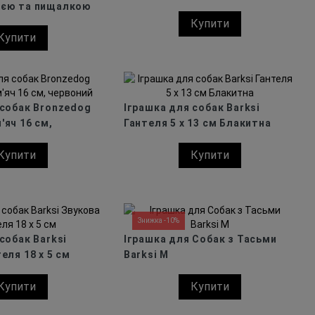
иєю та пищалкою
Купити
Купити
 собак Bronzedog
Іграшка для собак Barksi
'яч 16 см,
Гантеля 5 х 13 см Блакитна
Купити
Купити
Знижка -10%
собак Barksi
Іграшка для Собак з Тасьми
еля 18 х 5 см
Barksi M
Купити
Купити