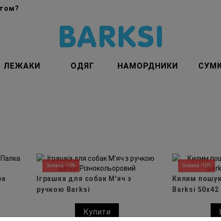
птом?
ЛЕЖАКИ
ОДЯГ
НАМОРДНИКИ
СУМ
Знижка -10%
Знижка -10%
ра
Іграшка для собак М'яч з
Килим пошук
ручкою Barksi
Barksi 50х42
Різнокольоровий
Купити