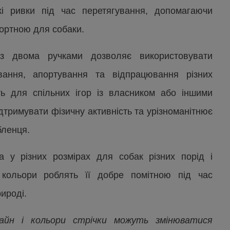
зкі ривки під час перетягування, допомагаючи
ортною для собаки.
 з двома ручками дозволяє використовувати
вання, апортування та відпрацювання різних
ть для спільних ігор із власником або іншими
дтримувати фізичну активність та урізноманітнює
бленця.
а у різних розмірах для собак різних порід і
і кольори роблять її добре помітною під час
рироді.
зайн і кольори стрічки можуть змінюватися