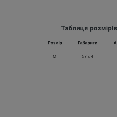
Таблиця розмірі
Розмір
Габарити
А
M
57 х 4