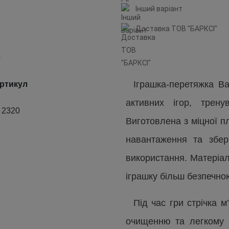
Інший варіант
Доставка ТОВ "БАРКСІ"
в
Іграшка-перетяжка B
ртикул
активних ігор, трен
2320
Виготовлена з міцної п
навантаження та збер
використання. Матеріал
іграшку більш безпечно
Під час гри стрічка м
очищенню та легкому 