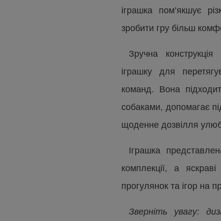
іграшка пом’якшує рі
зробити гру більш комф
Зручна конструкція
іграшку для перетягу
команд. Вона підходи
собаками, допомагає пі
щоденне дозвілля улю
Іграшка представлен
комплекції, а яскрав
прогулянок та ігор на п
Зверніть увагу: ди