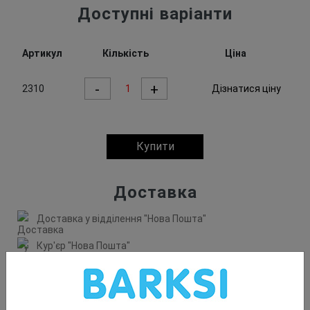
Доступні варіанти
Артикул
Кількість
Ціна
-
+
2310
Дізнатися ціну
Купити
Доставка
Доставка у відділення "Нова Пошта"
Кур'єр "Нова Пошта"
Поштомат "Нова Пошта"
Доставка у відділення "Meest"