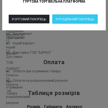
ГУРТОВА ТОРГІВЕЛЬНА ПЛАТФОРМА
Кур'єр "Meest"
Доставка у відділення "Укрпошта"
Я ОПТОВИЙ ПОКУПЕЦЬ
Я РОЗДРІБНИЙ ПОКУПЕЦЬ
Кур'єр "Укрпошта"
Дропшипінг
Інший варіант
Доставка ТОВ "БАРКСІ"
Оплата
Оплата при отриманні товару
Оплата на розрахунковий рахунок
Таблиця розмірів
Розмір
Габарити
Артикул