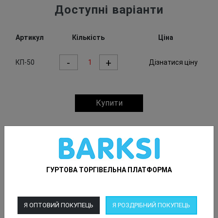
Доступні варіанти
Артикул
Кількість
Ціна
-
+
КП-50
Дізнатися ціну
Купити
Доставка
Доставка у відділення "Нова Пошта"
ГУРТОВА ТОРГІВЕЛЬНА ПЛАТФОРМА
Кур'єр "Нова Пошта"
Поштомат "Нова Пошта"
Я ОПТОВИЙ ПОКУПЕЦЬ
Я РОЗДРІБНИЙ ПОКУПЕЦЬ
Доставка у відділення "Meest"