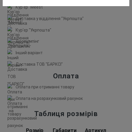
Кур'єр "Meest"
Доставка у відділення "Укрпошта"
Кур'єр "Укрпошта"
Дропшипінг
Інший варіант
Доставка ТОВ "БАРКСІ"
Оплата
Оплата при отриманні товару
Оплата на розрахунковий рахунок
Таблиця розмірів
Розмір
Габарити
Артикул